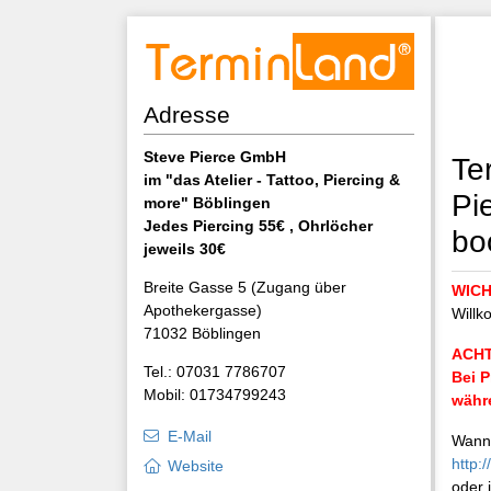
Adresse
Steve Pierce GmbH
Te
im "das Atelier - Tattoo, Piercing &
Pi
more" Böblingen
Jedes Piercing 55€ , Ohrlöcher
bo
jeweils 30€
Breite Gasse 5 (Zugang über
WICHT
Apothekergasse)
Willk
71032 Böblingen
ACHT
Tel.: 07031 7786707
Bei P
Mobil: 01734799243
währe
E-Mail
Wann 
http:
Website
oder 