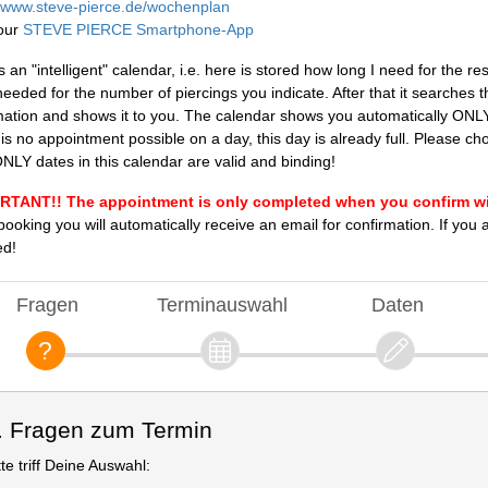
//www.steve-pierce.de/wochenplan
 our
STEVE PIERCE Smartphone-App
s an "intelligent" calendar, i.e. here is stored how long I need for the r
needed for the number of piercings you indicate. After that it searches 
mation and shows it to you. The calendar shows you automatically ONLY t
 is no appointment possible on a day, this day is already full. Please c
ONLY dates in this calendar are valid and binding!
TANT!! The appointment is only completed when you confirm with "
 booking you will automatically receive an email for confirmation. If yo
d!
Fragen
Terminauswahl
Daten
. Fragen zum Termin
tte triff Deine Auswahl: