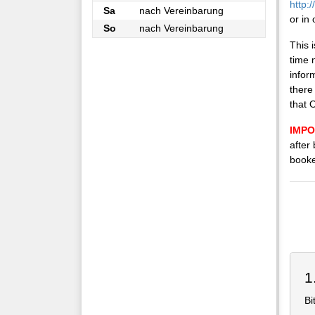
http:
Sa
nach Vereinbarung
or in
So
nach Vereinbarung
This i
time 
infor
there
that 
IMPOR
after
booke
1
Bi