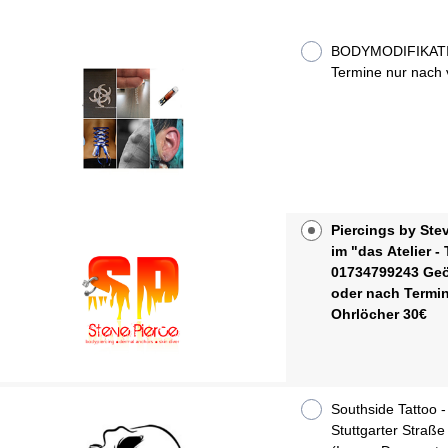
BODYMODIFIKAT
Termine nur nach 
Piercings by Ste
im "das Atelier -
01734799243 Geöffnet Montag-Samstag 12:00-19:00 Uhr
oder nach Termin
Ohrlöcher 30€
Southside Tattoo 
Stuttgarter Straß