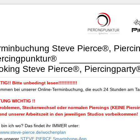
rminbuchung Steve Pierce®, Pierci
ercingpunktur® ________________
oking Steve Pierce®, Piercingparty
IG!! Bitte unbedingt lesen!!!!!!!!!!!!
ommen bei unserer Online-Terminbuchung, die euch 24 Stunden am Tag
UNG WICHTIG !!
roblemen, Steckerwechsel oder normalen Piercings (KEINE Piercin
nd unserer Arbeitszeit in den jeweiligen Studios vorbeikommen!
bin ich wo? Das findet ihr IMMER unter:
//www.steve-pierce.de/wochenplan
in unserer
STEVE PIERCE Smartphone-App