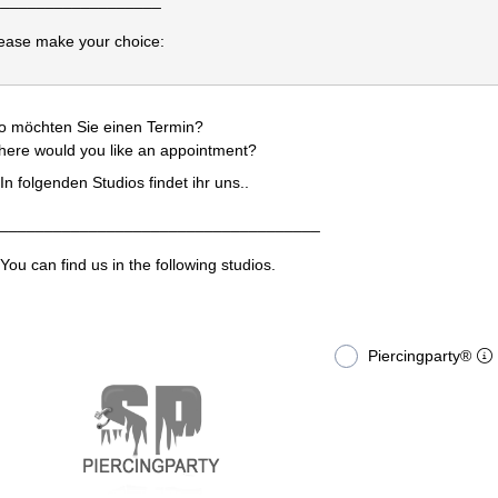
___________________
ease make your choice:
 möchten Sie einen Termin?
ere would you like an appointment?
In folgenden Studios findet ihr uns..
____________________________________
You can find us in the following studios.
Piercingparty®