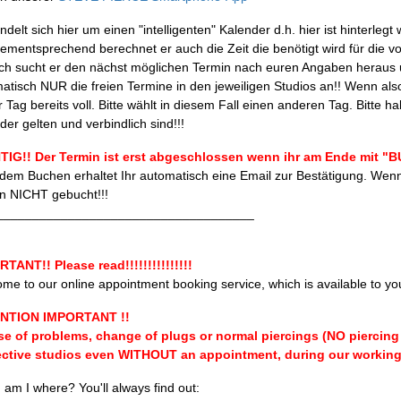
delt sich hier um einen "intelligenten" Kalender d.h. hier ist hinterlegt
ementsprechend berechnet er auch die Zeit die benötigt wird für die 
h sucht er den nächst möglichen Termin nach euren Angaben heraus un
atisch NUR die freien Termine in den jeweiligen Studios an!! Wenn also
r Tag bereits voll. Bitte wählt in diesem Fall einen anderen Tag. Bitte
der gelten und verbindlich sind!!!
IG!! Der Termin ist erst abgeschlossen wenn ihr am Ende mit "BUC
dem Buchen erhaltet Ihr automatisch eine Email zur Bestätigung. Wenn 
n NICHT gebucht!!!
____________________________________
TANT!! Please read!!!!!!!!!!!!!!!
me to our online appointment booking service, which is available to yo
NTION IMPORTANT !!
se of problems, change of plugs or normal piercings (NO piercing 
ective studios even WITHOUT an appointment, during our working
am I where? You'll always find out: