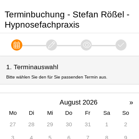
Terminbuchung - Stefan Rößel -
Hypnosefachpraxis
1. Terminauswahl
Bitte wählen Sie den für Sie passenden Termin aus.
August 2026
»
Mo
Di
Mi
Do
Fr
Sa
So
27
28
29
30
31
1
2
3
4
5
6
7
8
9