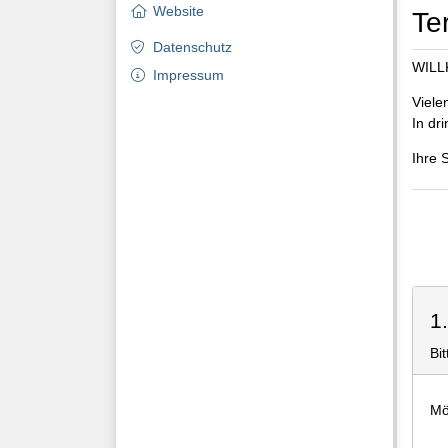
Website
Te
Datenschutz
WILL
Impressum
Viele
In dr
Ihre 
1
Bi
Mö