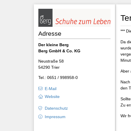
Te
*** Di
Adresse
Da di
Der kleine Berg
wurde
Berg GmbH & Co. KG
verge
Minut
Neustraße 58
54290 Trier
Aber 
Tel.: 0651 / 998958-0
Nach 
den T
E-Mail
Website
Sollt
Zu er
Datenschutz
Wir f
Impressum