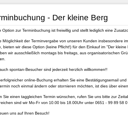
rminbuchung - Der kleine Berg
e Option zur Terminbuchung ist freiwillig und stellt lediglich eine Zusatzo
e Möglichkeit der Terminvergabe von unseren Kunden insbesondere i
, bieten wir diese Option (keine Pflicht!) für den Einkauf im "Der klein
ben wir ausschließlich montags bis freitags, aus organisatorischen Gr
en.
auch spontan-Besucher sind jederzeit herzlich willkommen!!
erfolgreicher online-Buchung erhalten Sie eine Bestätigungsemail und
ermin noch einmal ändern oder stornieren möchten, ist dies über einen
en Sie einen taggleichen Termin wünschen, rufen Sie uns bitte zur Zeit
reichen sind wir Mo-Fr von 10.00 bis 18.00Uhr unter 0651 - 99 89 58 0
reuen uns auf Ihren Besuch!