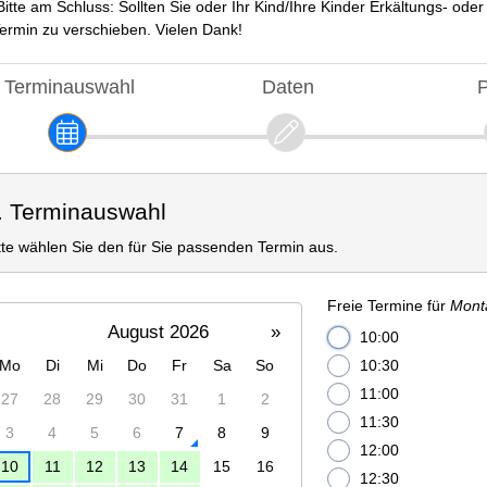
Bitte am Schluss: Sollten Sie oder Ihr Kind/Ihre Kinder Erkältungs- od
ermin zu verschieben. Vielen Dank!
Terminauswahl
Daten
P
. Terminauswahl
tte wählen Sie den für Sie passenden Termin aus.
Freie Termine für
Mont
August 2026
»
10:00
Mo
Di
Mi
Do
Fr
Sa
So
10:30
11:00
27
28
29
30
31
1
2
11:30
3
4
5
6
7
8
9
12:00
10
11
12
13
14
15
16
12:30