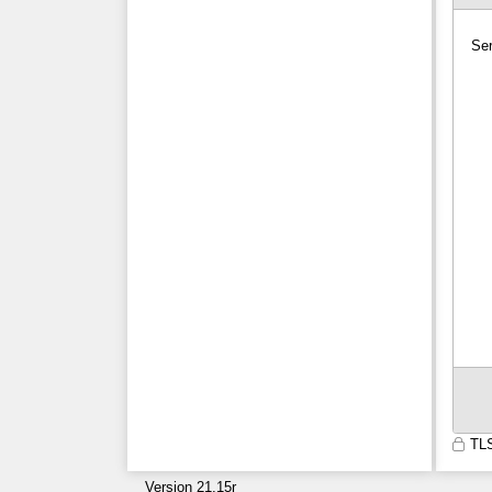
Ser
TLS
Version 21.15r
9600
lgermzdsirb0atkm1clawlle