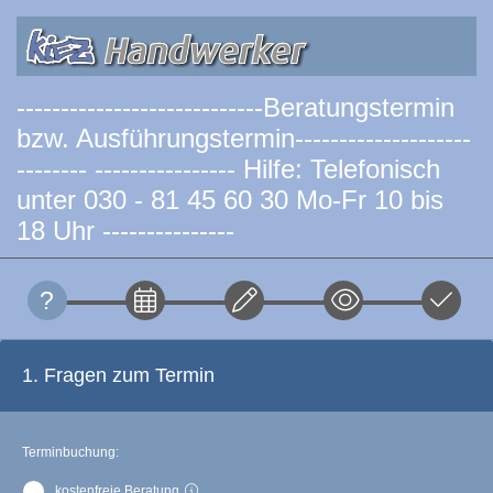
----------------------------Beratungstermin
bzw. Ausführungstermin--------------------
-------- ---------------- Hilfe: Telefonisch
unter 030 - 81 45 60 30 Mo-Fr 10 bis
18 Uhr ---------------
1. Fragen zum Termin
Terminbuchung:
kostenfreie Beratung