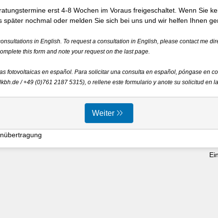
ratungstermine erst 4-8 Wochen im Voraus freigeschaltet. Wenn Sie k
s später nochmal oder melden Sie sich bei uns und wir helfen Ihnen ger
consultations in English. To request a consultation in English, please contact me dir
omplete this form and note your request on the last page.
s fotovoltaicas en español. Para solicitar una consulta en español, póngase en c
kbh.de / +49 (0)761 2187 5315), o rellene este formulario y anote su solicitud en l
Weiter
enübertragung
voa3plf1nj1coohrm
Ei