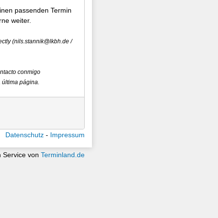
einen passenden Termin
ne weiter.
ectly (nils.stannik@lkbh.de /
ontacto conmigo
a última página.
Datenschutz
Impressum
n Service von
Terminland.de