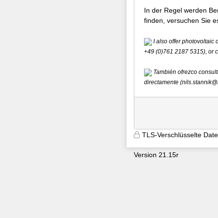
In der Regel werden Be
finden, versuchen Sie e
I also offer photovoltaic 
+49 (0)761 2187 5315), or c
También ofrezco consulta
directamente (nils.stannik@l
TLS-Verschlüsselte Dat
Version 21.15r
9600
aqsljj4