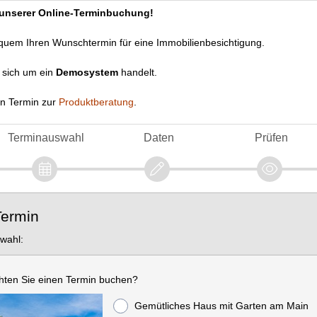
 unserer Online-Terminbuchung!
quem Ihren Wunschtermin für eine Immobilienbesichtigung.
s sich um ein
Demosystem
handelt.
en Termin zur
Produktberatung
.
Terminauswahl
Daten
Prüfen
Termin
swahl:
hten Sie einen Termin buchen?
Gemütliches Haus mit Garten am Main