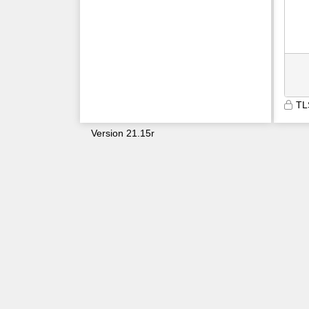
TL
Version 21.15r
9600
uxs3zyx0mokpcb13qo20khey