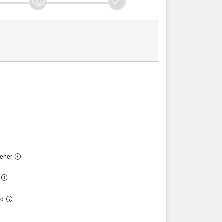
ener
nd