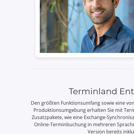
Terminland Ent
Den größten Funktions­umfang sowie eine von­
Produktions­umgebung erhalten Sie mit Term
Zusatz­pakete, wie eine Exchange-Syn­chro­nisa­
Online-Termin­buchung in mehreren Sprachen
Version bereits inklu