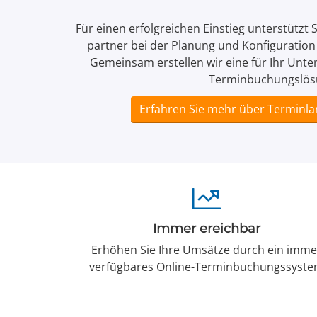
Für einen erfolg­reichen Ein­stieg unter­stützt
partner bei der Plan­ung und Konfi­gura­tio
Gemeinsam erstellen wir eine für Ihr Unt
Termin­buchungs­lös
Erfahren Sie mehr über Terminla
Immer ereichbar
Erhöhen Sie Ihre Umsätze durch ein imme
verfügbares Online-Termin­buchungs­syst