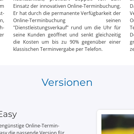
um
Einsatz der innovativen Online-Termin­buchung.
D
t­
Er hat durch die permanente Verfüg­barkeit der
V
n,
Online-Termin­buchung seinen
O
h­
"Dienstleistungsverkauf" rund um die Uhr für
T
er
seine Kunden geöffnet und senkt gleich­zeitig
D
die Kosten um bis zu 90% gegen­über einer
g
klassischen Termin­vergabe per Telefon.
z
Versionen
Easy
en­günstige Online-Termin­
asy die passende Version für