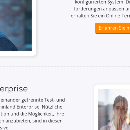
konfigurierten System. D
forderungen anpassen un
erhalten Sie ein Online-Te
Erfahren Sie 
erprise
ein­ander getrennte Test- und
inland Enterprise. Nützliche
tion und die Möglich­keit, Ihre
 anzu­bieten, sind in dieser
sive.