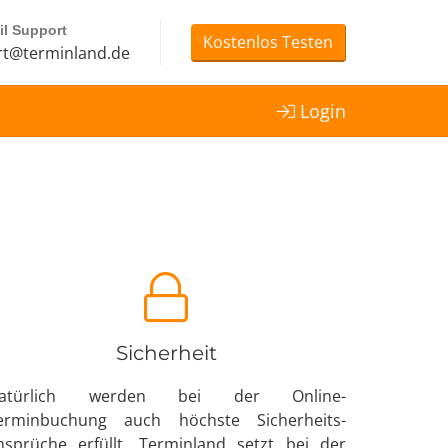
l Support
Kostenlos Testen
t@terminland.de
Login
Sicherheit
atürlich werden bei der Online-
erminbuchung auch höchste Sicherheits­
nsprüche erfüllt. Terminland setzt bei der