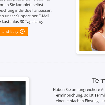
nnen Sie komplett selbst
buchung individuell anpassen.
nen unser Support per E-Mail
 kostenlos 30 Tage lang.
nland-Easy
Ter
Haben Sie umfang­reichere An­
Termin­buchung, so ist Termi
einen einfachen Einstieg, sta