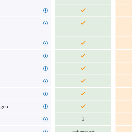
ngen
3
unbegrenzt