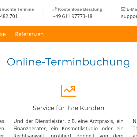
buchte Termine
Kostenlose Beratung
E-Mai
.482.701
+49 611 97773-18
suppor
ise
Referenzen
Online-Terminbuchung
Service für Ihre Kunden
as
Und der Dienst­leister, z.B. eine Arzt­praxis, ein
N
en
Finanzberater, ein Kosmetik­studio oder ein
T
er
Rechtsanwalt, profitiert doppelt von dem
a