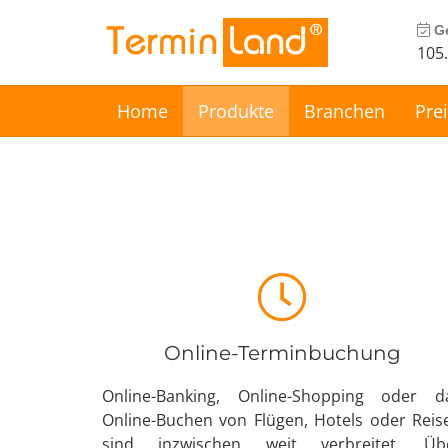
Ge
®
Termin
Land
105
Home
Produkte
Branchen
Pre
Online-Terminbuchung
Online-Banking, Online-Shopping oder d
Online-Buchen von Flügen, Hotels oder Reis
sind inzwischen weit verbreitet. Üb