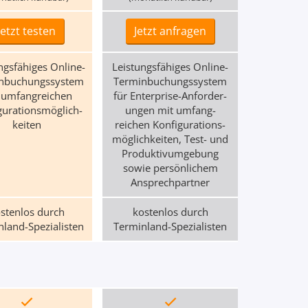
Jetzt testen
Jetzt anfragen
ngs­fähiges Online-
Leistungs­fähiges Online-
­­buchungs­­system
Termin­buchungs­system
 umfang­­reichen
für Enterprise-An­forder­
gurations­­möglich­­
ungen mit umfang­
keiten
reichen Konfi­gurations­
möglich­keiten, Test- und
Produktiv­umgebung
sowie persön­lichem
Ansprech­partner
stenlos durch
kostenlos durch
land-Spezialisten
Terminland-Spezialisten