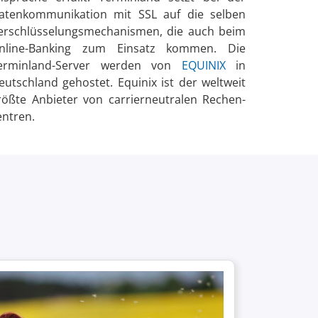
aten­kommunikation mit SSL auf die selben
er­schlüs­selungs­mecha­nismen, die auch beim
nline-Banking zum Einsatz kommen. Die
erminland-Server werden von
EQUINIX
in
eutschland gehostet. Equinix ist der weltweit
rößte Anbieter von carrier­neutralen Rechen­
entren.