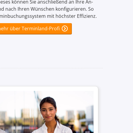
ieses können Sie anschließend an Ihre An­
d nach Ihren Wünschen konfigurieren. So
rmin­buchungs­system mit höchster Effizienz.
mehr über Terminland-Profi