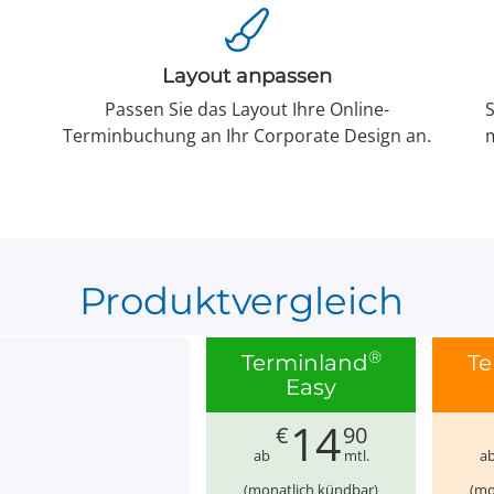
Layout anpassen
Passen Sie das Layout Ihre Online-
S
Terminbuchung an Ihr Corporate Design an.
m
Produktvergleich
®
Terminland
Te
Easy
14
€
90
ab
mtl.
a
schreibung
(monatlich kündbar)
(mo