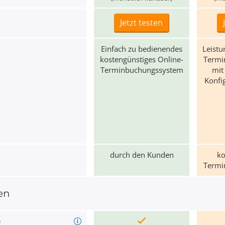
Jetzt testen
Einfach zu bedienendes
Leistu
kosten­günstiges Online-
Termin
Termin­buchungs­system
mit
Konfi­
durch den Kunden
ko
Termin
en
e