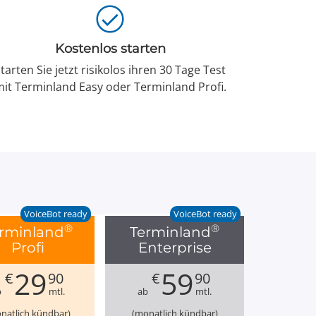
Kostenlos starten
tarten Sie jetzt risikolos ihren 30 Tage Test
it Terminland Easy oder Terminland Profi.
VoiceBot ready
VoiceBot ready
®
®
rminland
Terminland
Profi
Enterprise
29
59
€
90
€
90
b
mtl.
ab
mtl.
natlich kündbar)
(monatlich kündbar)