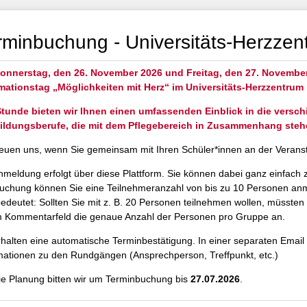
rminbuchung - Universitäts-Herzze
nnerstag, den 26. November 2026 und Freitag, den 27. November 
mationstag „Möglichkeiten mit Herz“ im Universitäts-Herzzentrum 
Stunde bieten wir Ihnen einen umfassenden Einblick in die versc
ildungsberufe, die mit dem Pflegebereich in Zusammenhang steh
reuen uns, wenn Sie gemeinsam mit Ihren Schüler*innen an der Veranst
nmeldung erfolgt über diese Plattform. Sie können dabei ganz einfach 
uchung können Sie eine Teilnehmeranzahl von bis zu 10 Personen anme
edeutet: Sollten Sie mit z. B. 20 Personen teilnehmen wollen, müss
m Kommentarfeld die genaue Anzahl der Personen pro Gruppe an.
rhalten eine automatische Terminbestätigung. In einer separaten Email 
mationen zu den Rundgängen (Ansprechperson, Treffpunkt, etc.)
ie Planung bitten wir um Terminbuchung bis
27.07.2026
.