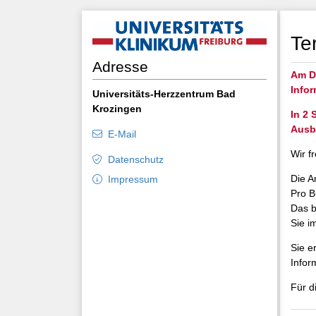
Te
Adresse
Am Do
Infor
Universitäts-Herzzentrum Bad
Krozingen
In 2 
Ausb
E-Mail
Wir f
Datenschutz
Die A
Impressum
Pro B
Das b
Sie i
Sie e
Infor
Für d