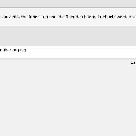
s zur Zeit keine freien Termine, die über das Internet gebucht werden 
enübertragung
e2vtt5ievsicqhc4wk
Ei