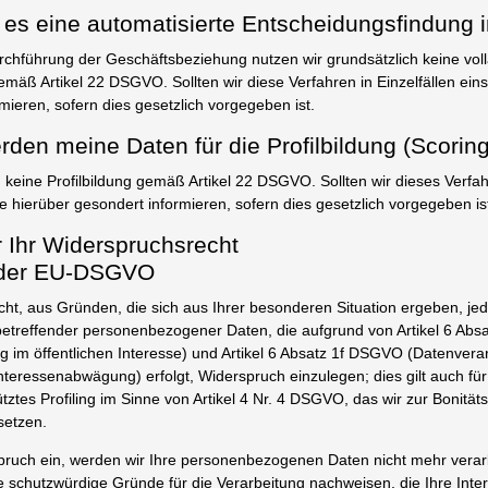
t es eine automatisierte Entscheidungsfindung i
hführung der Geschäftsbeziehung nutzen wir grundsätzlich keine voll
mäß Artikel 22 DSGVO. Sollten wir diese Verfahren in Einzelfällen eins
mieren, sofern dies gesetzlich vorgegeben ist.
rden meine Daten für die Profilbildung (Scorin
 keine Profilbildung gemäß Artikel 22 DSGVO. Sollten wir dieses Verfahr
e hierüber gesondert informieren, sofern dies gesetzlich vorgegeben is
r Ihr Widerspruchsrecht
1 der EU-DSGVO
ht, aus Gründen, die sich aus Ihrer besonderen Situation ergeben, jed
betreffender personenbezogener Daten, die aufgrund von Artikel 6 Ab
g im öffentlichen Interesse) und Artikel 6 Absatz 1f DSGVO (Datenvera
nteressenabwägung) erfolgt, Widerspruch einzulegen; dies gilt auch für
ztes Profiling im Sinne von Artikel 4 Nr. 4 DSGVO, das wir zur Bonität
etzen.
ruch ein, werden wir Ihre personenbezogenen Daten nicht mehr verarbe
schutzwürdige Gründe für die Verarbeitung nachweisen, die Ihre Inte