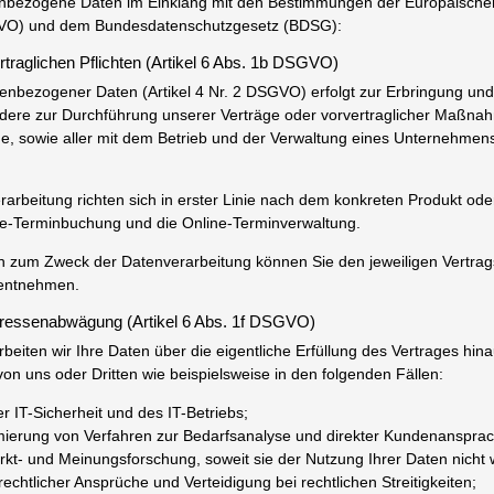
enbezogene Daten im Einklang mit den Bestimmungen der Europäische
O) und dem Bundesdatenschutzgesetz (BDSG):
ertraglichen Pflichten (Artikel 6 Abs. 1b DSGVO)
enbezogener Daten (Artikel 4 Nr. 2 DSGVO) erfolgt zur Erbringung und
ndere zur Durchführung unserer Verträge oder vorvertraglicher Maßna
ge, sowie aller mit dem Betrieb und der Verwaltung eines Unternehmens
arbeitung richten sich in erster Linie nach dem konkreten Produkt od
ne-Terminbuchung und die Online-Terminverwaltung.
en zum Zweck der Datenverarbeitung können Sie den jeweiligen Vertra
entnehmen.
eressenabwägung (Artikel 6 Abs. 1f DSGVO)
arbeiten wir Ihre Daten über die eigentliche Erfüllung des Vertrages hi
von uns oder Dritten wie beispielsweise in den folgenden Fällen:
r IT-Sicherheit und des IT-Betriebs;
mierung von Verfahren zur Bedarfsanalyse und direkter Kundenansprac
t- und Meinungsforschung, soweit sie der Nutzung Ihrer Daten nicht
chtlicher Ansprüche und Verteidigung bei rechtlichen Streitigkeiten;