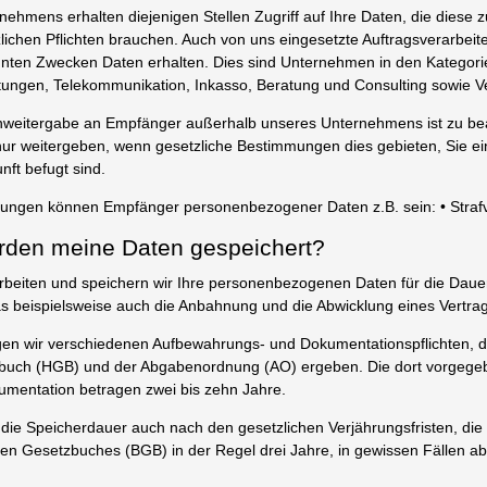
ehmens erhalten diejenigen Stellen Zugriff auf Ihre Daten, die diese z
zlichen Pflichten brauchen. Auch von uns eingesetzte Auftragsverarbeit
ten Zwecken Daten erhalten. Dies sind Unternehmen in den Kategorie
istungen, Telekommunikation, Inkasso, Beratung und Consulting sowie V
enweitergabe an Empfänger außerhalb unseres Unternehmens ist zu be
nur weitergeben, wenn gesetzliche Bestimmungen dies gebieten, Sie ein
nft befugt sind.
zungen können Empfänger personenbezogener Daten z.B. sein: • Stra
rden meine Daten gespeichert?
rarbeiten und speichern wir Ihre personenbezogenen Daten für die Daue
 beispielsweise auch die Anbahnung und die Abwicklung eines Vertra
gen wir verschiedenen Aufbewahrungs- und Dokumentationspflichten, d
uch (HGB) und der Abgabenordnung (AO) ergeben. Die dort vorgegeb
mentation betragen zwei bis zehn Jahre.
ch die Speicherdauer auch nach den gesetzlichen Verjährungsfristen, di
hen Gesetzbuches (BGB) in der Regel drei Jahre, in gewissen Fällen ab