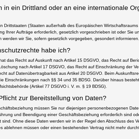
in ein Drittland oder an eine internationale Or
in Drittstaaten (Staaten außerhalb des Europäischen Wirtschaftsraums –
g Ihrer Aufträge erforderlich, gesetzlich vorgeschrieben ist oder Sie uns
n werden wir Sie, sofern gesetzlich vorgegeben, gesondert informieren
schutzrechte habe ich?
hat das Recht auf Auskunft nach Artikel 15 DSGVO, das Recht auf Beric
öschung nach Artikel 17 DSGVO, das Recht auf Einschränkung der Vera
ht auf Datenübertragbarkeit aus Artikel 20 DSGVO. Beim Auskunftsre
die Einschränkungen nach §§ 34 und 35 BDSG. Darüber hinaus besteh
fsichtsbehörde (Artikel 77 DSGVO i. V. m. § 19 BDSG).
Pflicht zur Bereitstellung von Daten?
häftsbeziehung müssen Sie nur diejenigen personenbezogenen Daten b
ührung und Beendigung einer Geschäftsbeziehung erforderlich sind o
tet sind. Ohne diese Daten werden wir in der Regel den Abschluss des V
es ablehnen müssen oder einen bestehenden Vertrag nicht mehr durch