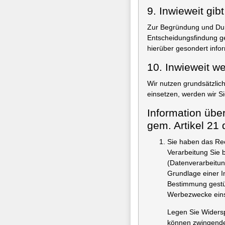
9. Inwieweit gib
Zur Begründung und Durc
Entscheidungsfindung ge
hierüber gesondert infor
10. Inwieweit we
Wir nutzen grundsätzlich
einsetzen, werden wir Si
Information übe
gem. Artikel 2
Sie haben das Rec
Verarbeitung Sie 
(Datenverarbeitun
Grundlage einer I
Bestimmung gestüt
Werbezwecke eins
Legen Sie Widersp
können zwingende 