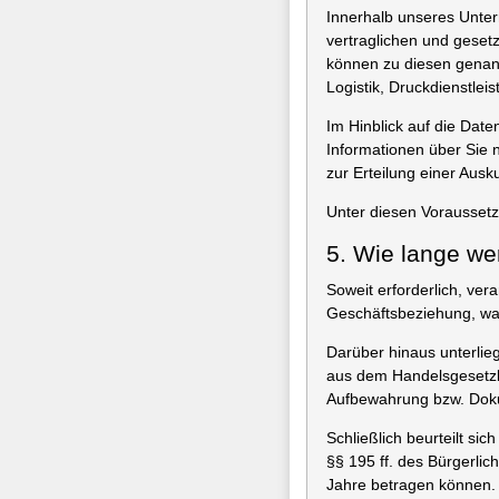
Innerhalb unseres Untern
vertraglichen und geset
können zu diesen genann
Logistik, Druckdienstle
Im Hinblick auf die Dat
Informationen über Sie 
zur Erteilung einer Ausku
Unter diesen Vorausset
5. Wie lange we
Soweit erforderlich, ve
Geschäftsbeziehung, was
Darüber hinaus unterlie
aus dem Handelsgesetzb
Aufbewahrung bzw. Doku
Schließlich beurteilt si
§§ 195 ff. des Bürgerlic
Jahre betragen können.