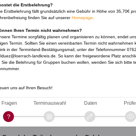
ostet die Erstbelehrung?
ie Erstbelehrung fällt grundsätzlich eine Gebühr in Höhe von 35,70€ p
renbefreiung finden Sie auf unserer
Homepage
.
können Ihren Termin nicht wahrnehmen?
sere Termine sorgfältig planen und organisieren zu können, endet un
ligen Termin. Sollten Sie einen vereinbarten Termin nicht wahrnehmen k
ink in der Terminland-Bestätigungsmail, unter der Telefonnummer 076
selduez@loerrach-landkreis.de. So kann der freigewordene Platz ansc
Sie die Belehrung für Gruppen buchen wollen, wenden Sie sich bitte t
onnummer.
reuen uns auf Ihren Besuch!
Fragen
Terminauswahl
Daten
Prüfe