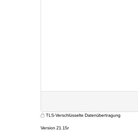
TLS-Verschlüsselte Datenübertragung
Version 21.15r
9600
vdsdam4veweage10q1bt1u3i