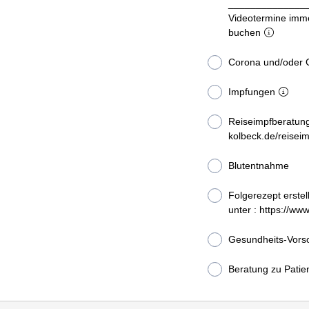
______________
Videotermine imm
buchen
Corona und/oder 
Impfungen
Reiseimpfberatung
kolbeck.de/reisei
Blutentnahme
Folgerezept erste
unter : https://w
Gesundheits-Vors
Beratung zu Patie