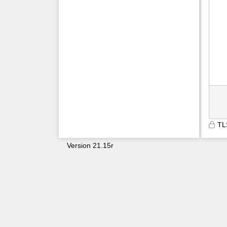
TL
Version 21.15r
9600
ue1waezff2inrqc0rzca4hj1