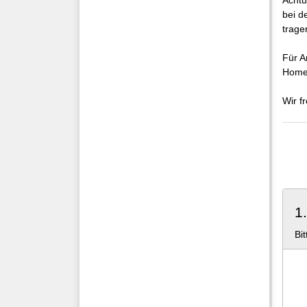
Achtu
bei d
trage
Für A
Homep
Wir f
1
Bi