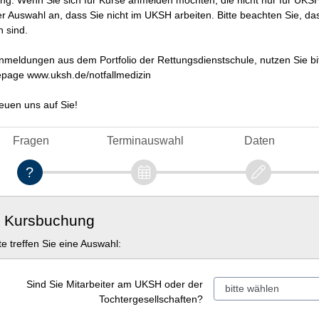
ng: Wenn Sie sich für Kurse anmelden möchten, die nicht nur für UKSH
er Auswahl an, dass Sie nicht im UKSH arbeiten. Bitte beachten Sie, das
n sind.
nmeldungen aus dem Portfolio der Rettungsdienstschule, nutzen Sie b
age www.uksh.de/notfallmedizin
reuen uns auf Sie!
Fragen
Terminauswahl
Daten
. Kursbuchung
tte treffen Sie eine Auswahl:
Sind Sie Mitarbeiter am UKSH oder der
Tochtergesellschaften?