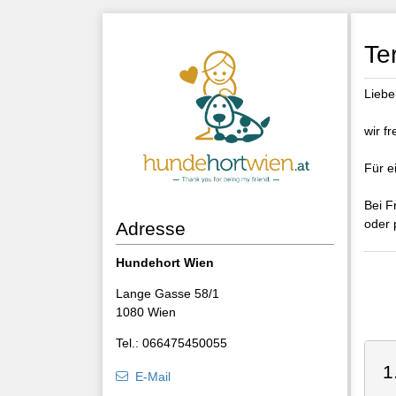
Te
Liebe
wir f
Für e
Bei F
oder 
Adresse
Hundehort Wien
Lange Gasse 58/1
1080 Wien
Tel.: 066475450055
1
E-Mail