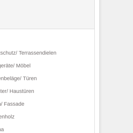
schutz/ Terrassendielen
geräte/ Möbel
nbeläge/ Türen
ter/ Haustüren
h/ Fassade
enholz
na