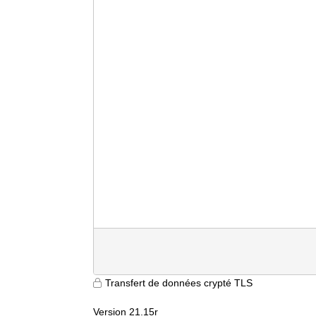
Transfert de données crypté TLS
Version 21.15r
9600
qdlkxoypjzkmh3etji53tfrf