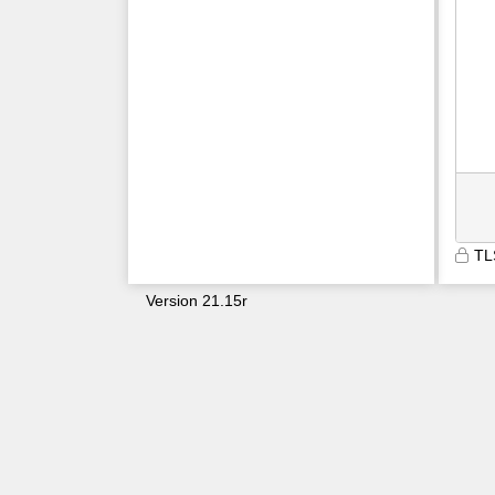
TL
Version 21.15r
9600
ibqaosifxlfkv42hrlflql0e