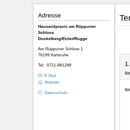
Adresse
Te
Hausarztpraxis am Rüppurrer
Schloss
Dunkelberg/Etzler/Rogge
Am Rüppurrer Schloss 1
76199 Karlsruhe
1
Tel.: 0721-881288
Bi
E-Mail
Website
Bi
Datenschutz