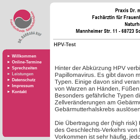
HPV-Test
►
Willkommen
►
Online-Termine
Hinter der Abkürzung HPV verb
►
Sprechzeiten
►
Leistungen
Papillomavirus. Es gibt davon 
►
Datenschutz
Typen. Einige davon sind verant
►
Impressum
von Warzen an Händen, Füßen o
►
Kontakt
Besonders gefährliche Typen d
Zellveränderungen am Gebärmut
Gebärmutterhalskrebs auslösen
Die Übertragung der (high risk
des Geschlechts-Verkehrs von
Vorkommen ist sehr häufig, jed