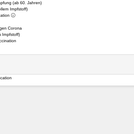
pfung (ab 60. Jahren)
llem Impfstoff)
ation
egen Corona
Impfstoff)
cination
cation
z4oltctf0ur2xoseh