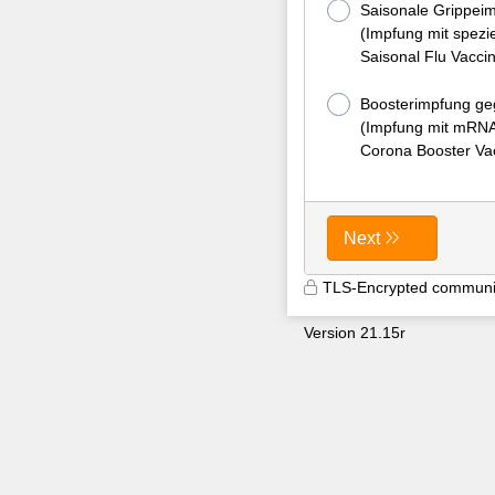
Saisonale Grippeim
(Impfung mit spezie
Saisonal Flu Vaccin
Boosterimpfung g
(Impfung mit mRNA 
Corona Booster Vac
Next
TLS-Encrypted communi
Version 21.15r
9600
z0rrffh