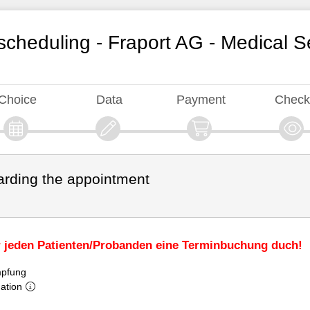
cheduling - Fraport AG - Medical S
Choice
Data
Payment
Chec
arding the appointment
ür jeden Patienten/Probanden eine Terminbuchung duch!
mpfung
ation