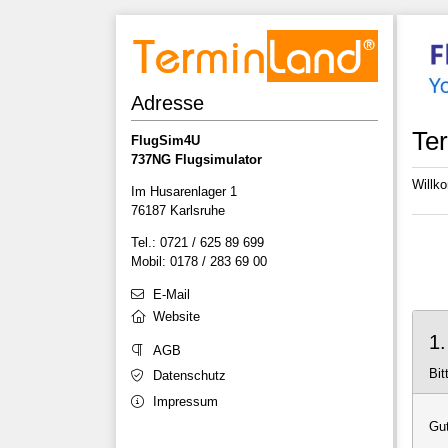
Adresse
Te
FlugSim4U
737NG Flugsimulator
Willk
Im Husarenlager 1
76187 Karlsruhe
Tel.: 0721 / 625 89 699
Mobil: 0178 / 283 69 00
E-Mail
Website
1
AGB
Bit
Datenschutz
Impressum
Gut