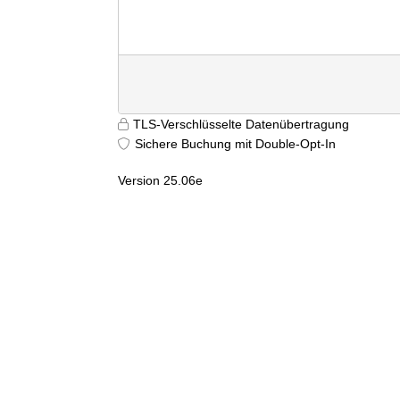
TLS-Verschlüsselte Datenübertragung
Sichere Buchung mit Double-Opt-In
Version 25.06e
9699
j0dc5tusf4ib2vgnhu1zfpls