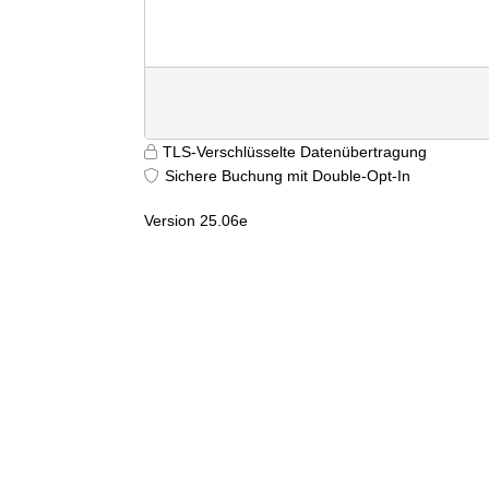
TLS-Verschlüsselte Datenübertragung
Sichere Buchung mit Double-Opt-In
Version 25.06e
9699
sk5w2dw1ri10wqrkzqcjq3yb