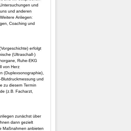
n Untersuchungen und
uns und anderen
:
agen, Coaching und
orgeschichte) erfolgt
chorgane, Ruhe-EKG
ll von Herz
rn (Duplexsonographie),
t-Blutdruckmessung und
ie zu diesem Termin
de (z.B. Facharzt,
Anliegen zunächst über
Ihnen dann gezielt
che Maßnahmen anbieten