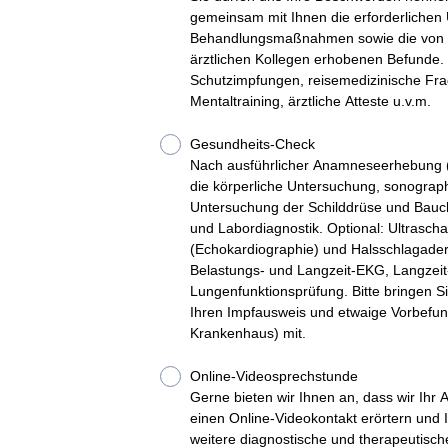
gemeinsam mit Ihnen die erforderliche
Behandlungsmaßnahmen sowie die von 
ärztlichen Kollegen erhobenen Befunde. Weitere Anliegen
Schutzimpfungen, reisemedizinische Fr
Mentaltraining, ärztliche Atteste u.v.m.
Gesundheits-Check
Nach ausführlicher Anamneseerhebung (V
die körperliche Untersuchung, sonographische (Ultraschall-)
Untersuchung der Schilddrüse und Bau
und Labordiagnostik. Optional: Ultrascha
(Echokardiographie) und Halsschlagade
Belastungs- und Langzeit-EKG, Langzei
Lungenfunktionsprüfung. Bitte bringen S
Ihren Impfausweis und etwaige Vorbefun
Krankenhaus) mit.
Online-Videosprechstunde
Gerne bieten wir Ihnen an, dass wir Ihr 
einen Online-Videokontakt erörtern und 
weitere diagnostische und therapeutis