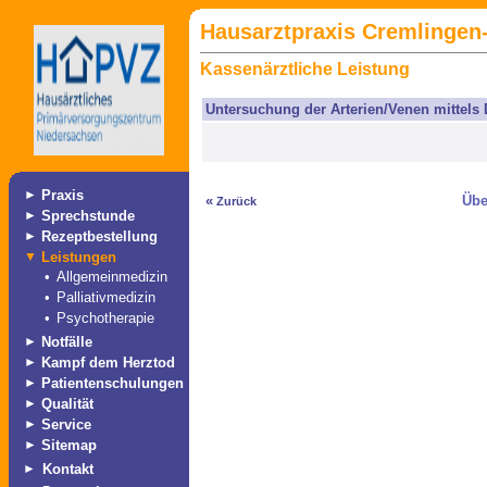
Hausarztpraxis Cremlingen-
Kassenärztliche Leistung
Untersuchung der Arterien/Venen mittels
►
Praxis
«
Übe
Zurück
►
Sprechstunde
►
Rezeptbestellung
▼
Leistungen
•
Allgemeinmedizin
•
Palliativmedizin
•
Psychotherapie
►
Notfälle
►
Kampf dem Herztod
►
Patientenschulungen
►
Qualität
►
Service
►
Sitemap
►
Kontakt