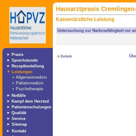
Hausarztpraxis Cremlingen-
Kassenärztliche Leistung
Untersuchung zur Narkosefähigkeit vor a
►
Praxis
«
Übe
Zurück
►
Sprechstunde
►
Rezeptbestellung
▼
Leistungen
•
Allgemeinmedizin
•
Palliativmedizin
•
Psychotherapie
►
Notfälle
►
Kampf dem Herztod
►
Patientenschulungen
►
Qualität
►
Service
►
Sitemap
►
Kontakt