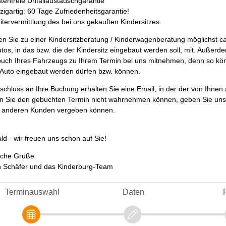
stenfreie Unfallaustauschgarantie
nzigartig: 60 Tage Zufriedenheitsgarantie!
itervermittlung des bei uns gekauften Kindersitzes
en Sie zu einer Kindersitzberatung / Kinderwagenberatung möglichst ca.
utos, in das bzw. die der Kindersitz eingebaut werden soll, mit. Außer
uch Ihres Fahrzeugs zu Ihrem Termin bei uns mitnehmen, denn so könn
r Auto eingebaut werden dürfen bzw. können.
schluss an Ihre Buchung erhalten Sie eine Email, in der der von Ihnen
en Sie den gebuchten Termin nicht wahrnehmen können, geben Sie uns bi
 anderen Kunden vergeben können.
ald - wir freuen uns schon auf Sie!
iche Grüße
h Schäfer und das Kinderburg-Team
Terminauswahl
Daten