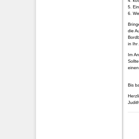
4. ko
5. Ei
6. We
Bring
die A
Bordb
in Ih
Im An
Sollt
einen
Bis b
Herzl
Judit