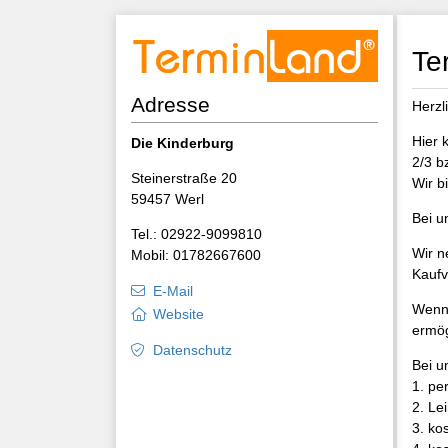
Te
Adresse
Herzl
Hier 
Die Kinderburg
2/3 b
Steinerstraße 20
Wir b
59457 Werl
Bei u
Tel.: 02922-9099810
Wir n
Mobil: 01782667600
Kaufv
E-Mail
Wenn 
Website
ermög
Datenschutz
Bei u
1. pe
2. Le
3. ko