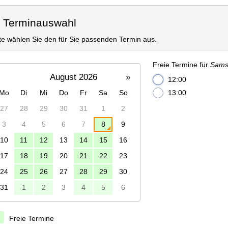
. Terminauswahl
tte wählen Sie den für Sie passenden Termin aus.
Freie Termine für
Samst
August 2026
»
12:00
Mo
Di
Mi
Do
Fr
Sa
So
13:00
27
28
29
30
31
1
2
3
4
5
6
7
8
9
10
11
12
13
14
15
16
17
18
19
20
21
22
23
24
25
26
27
28
29
30
31
1
2
3
4
5
6
Freie Termine