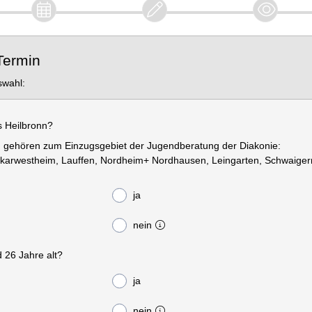
Termin
swahl:
 Heilbronn?
 gehören zum Einzugsgebiet der Jugendberatung der Diakonie:
eckarwestheim, Lauffen, Nordheim+ Nordhausen, Leingarten, Schwaige
ja
nein
 26 Jahre alt?
ja
nein