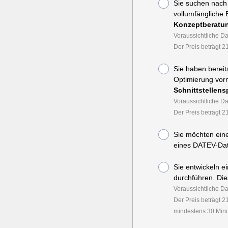
Sie suchen nach
vollumfängliche 
Konzeptberatu
Voraussichtliche D
Der Preis beträgt 2
Sie haben bereit
Optimierung vorn
Schnittstellens
Voraussichtliche D
Der Preis beträgt 2
Sie möchten eine
eines DATEV-Dat
Sie entwickeln e
durchführen. Dies
Voraussichtliche D
Der Preis beträgt 2
mindestens 30 Minu