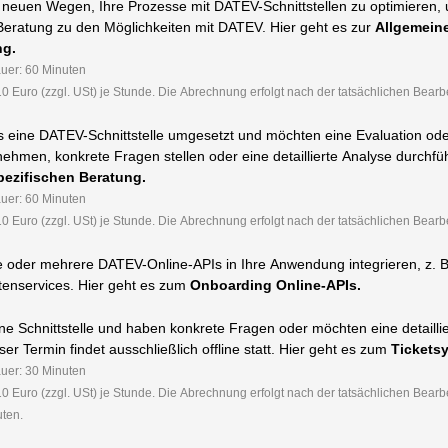
 neuen Wegen, Ihre Prozesse mit DATEV-Schnittstellen zu optimieren,
Beratung zu den Möglichkeiten mit DATEV. Hier geht es zur
Allgemein
ng.
auer: 60 Minuten
10 Euro (zzgl. USt) je Stunde. Die Abrechnung erfolgt nach der tatsächlichen Bearb
s eine DATEV-Schnittstelle umgesetzt und möchten eine Evaluation ode
ehmen, konkrete Fragen stellen oder eine detaillierte Analyse durchfüh
pezifischen Beratung.
auer: 60 Minuten
10 Euro (zzgl. USt) je Stunde. Die Abrechnung erfolgt nach der tatsächlichen Bearb
 oder mehrere DATEV-Online-APIs in Ihre Anwendung integrieren, z. 
enservices. Hier geht es zum
Onboarding Online-APIs.
ine Schnittstelle und haben konkrete Fragen oder möchten eine detailli
er Termin findet ausschließlich offline statt. Hier geht es zum
Tickets
auer: 30 Minuten
10 Euro (zzgl. USt) je Stunde. Die Abrechnung erfolgt nach der tatsächlichen Bear
ten.