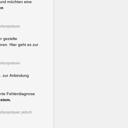
 und möchten eine
en
eitungsdauer.
r gezielte
ren. Hier geht es zur
eitungsdauer.
B. zur Anbindung
erte Fehlerdiagnose
ystem.
beitungsdauer, jedoch