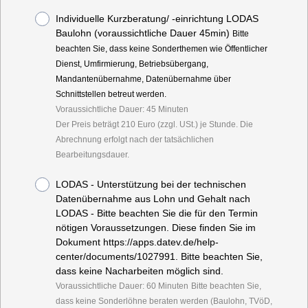
Individuelle Kurzberatung/ -einrichtung LODAS
Baulohn (voraussichtliche Dauer 45min)
Bitte
beachten Sie, dass keine Sonderthemen wie Öffentlicher
Dienst, Umfirmierung, Betriebsübergang,
Mandantenübernahme, Datenübernahme über
Schnittstellen betreut werden.
Voraussichtliche Dauer: 45 Minuten
Der Preis beträgt 210 Euro (zzgl. USt.) je Stunde. Die
Abrechnung erfolgt nach der tatsächlichen
Bearbeitungsdauer.
LODAS - Unterstützung bei der technischen
Datenübernahme aus Lohn und Gehalt nach
LODAS - Bitte beachten Sie die für den Termin
nötigen Voraussetzungen. Diese finden Sie im
Dokument https://apps.datev.de/help-
center/documents/1027991. Bitte beachten Sie,
dass keine Nacharbeiten möglich sind.
Voraussichtliche Dauer: 60 Minuten
Bitte beachten Sie,
dass keine Sonderlöhne beraten werden (Baulohn, TVöD,