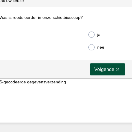
ak uw keuze:
 Was is reeds eerder in onze schietbioscoop?
ja
nee
Volgende
S-gecodeerde gegevensverzending