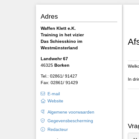
Adres
Waffen Klett e.K.
Training in het vizier
Af
Das Schiesskino im
Westmünsterland
Landwehr 67
46325
Borken
Welko
Tel.: 02861/ 91427
In dr
Fax: 02861/ 91429
E-mail
Website
Algemene voorwaarden
Gegevensbescherming
Vra
Redacteur