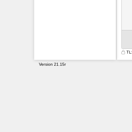
TL
Version 21.15r
9600
pklmt4so4sgiub03fksu2nda