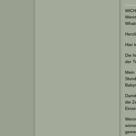
WICHT
Wenn 
Whats
Herzl
Hier 
Die h
der T
Mein 
Stund
Babym
Damit
die Z
Einze
Wenn 
wünsc
gemei