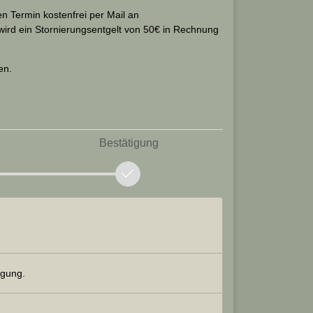
n Termin kostenfrei per Mail an
wird ein Stornierungsentgelt von 50€ in Rechnung
en.
Bestätigung
ügung.