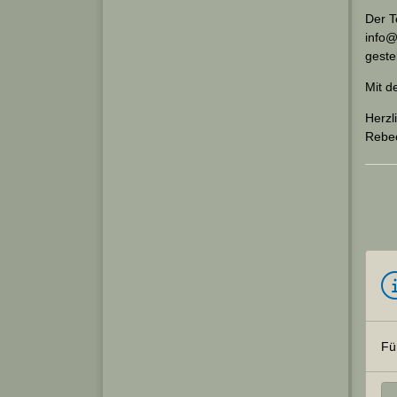
Der T
info@
gestel
Mit d
Herzl
Rebe
Fü