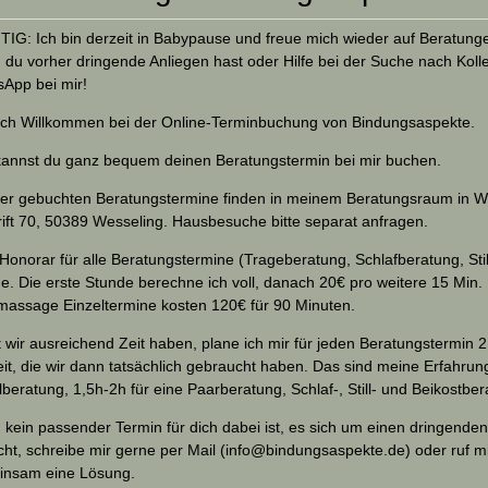
IG: Ich bin derzeit in Babypause und freue mich wieder auf Beratung
du vorher dringende Anliegen hast oder Hilfe bei der Suche nach Kolle
App bei mir!
ich Willkommen bei der Online-Terminbuchung von Bindungsaspekte.
kannst du ganz bequem deinen Beratungstermin bei mir buchen.
ier gebuchten Beratungstermine finden in meinem Beratungsraum in Wesse
rift 70, 50389 Wesseling. Hausbesuche bitte separat anfragen.
Honorar für alle Beratungstermine (Trageberatung, Schlafberatung, Sti
e. Die erste Stunde berechne ich voll, danach 20€ pro weitere 15 Min.
assage Einzeltermine kosten 120€ für 90 Minuten.
 wir ausreichend Zeit haben, plane ich mir für jeden Beratungstermin 2 
eit, die wir dann tatsächlich gebraucht haben. Das sind meine Erfahrun
lberatung, 1,5h-2h für eine Paarberatung, Schlaf-, Still- und Beikostbe
kein passender Termin für dich dabei ist, es sich um einen dringenden
ht, schreibe mir gerne per Mail (
info@bindungsaspekte.de
) oder ruf 
nsam eine Lösung.