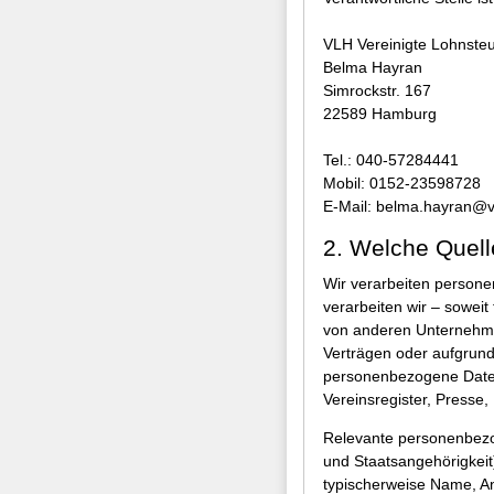
VLH Vereinigte Lohnsteu
Belma Hayran
Simrockstr. 167
22589 Hamburg
Tel.: 040-57284441
Mobil: 0152-23598728
E-Mail: belma.hayran@v
2. Welche Quell
Wir verarbeiten person
verarbeiten wir – soweit
von anderen Unternehmen
Verträgen oder aufgrund 
personenbezogene Daten,
Vereinsregister, Presse
Relevante personenbezo
und Staatsangehörigkeit
typischerweise Name, An