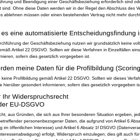
ührung und Beendigung einer Geschäftsbeziehung erforderlich sind o
tet sind. Ohne diese Daten werden wir in der Regel den Abschluss des V
es ablehnen müssen oder einen bestehenden Vertrag nicht mehr durch
t es eine automatisierte Entscheidungsfindung i
hführung der Geschäftsbeziehung nutzen wir grundsätzlich keine voll
mäß Artikel 22 DSGVO. Sollten wir diese Verfahren in Einzelfällen eins
mieren, sofern dies gesetzlich vorgegeben ist.
rden meine Daten für die Profilbildung (Scorin
 keine Profilbildung gemäß Artikel 22 DSGVO. Sollten wir dieses Verfahr
e hierüber gesondert informieren, sofern dies gesetzlich vorgegeben is
r Ihr Widerspruchsrecht
1 der EU-DSGVO
ht, aus Gründen, die sich aus Ihrer besonderen Situation ergeben, jed
betreffender personenbezogener Daten, die aufgrund von Artikel 6 Ab
g im öffentlichen Interesse) und Artikel 6 Absatz 1f DSGVO (Datenvera
nteressenabwägung) erfolgt, Widerspruch einzulegen; dies gilt auch für