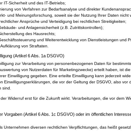
r IT-Sicherheit und des IT-Betriebs;
mierung von Verfahren zur Bedarfsanalyse und direkter Kundenansprac
t- und Meinungsforschung, soweit sie der Nutzung Ihrer Daten nicht
chtlicher Ansprüche und Verteidigung bei rechtlichen Streitigkeiten;
äude- und Anlagensicherheit (z.B. Zutrittskontrollen);
cherstellung des Hausrechts;
schäftssteuerung und Weiterentwicklung von Dienstleistungen und P
Aufklärung von Straftaten.
illigung (Artikel 6 Abs. 1a DSGVO)
willigung zur Verarbeitung von personenbezogenen Daten für bestimmt
uswertung von Nutzerdaten für Marketingzwecke) erteilt haben, ist die
rer Einwilligung gegeben. Eine erteilte Einwilligung kann jederzeit wide
on Einwilligungserklärungen, die vor der Geltung der DSGVO, also vor
 sind.
der Widerruf erst für die Zukunft wirkt. Verarbeitungen, die vor dem Wid
er Vorgaben (Artikel 6 Abs. 1c DSGVO) oder im öffentlichen Interesse
ls Unternehmen diversen rechtlichen Verpflichtungen, das heißt gesetz