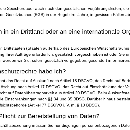
ch die Speicherdauer auch nach den gesetzlichen Verjährungsfristen, di
hen Gesetzbuches (BGB) in der Regel drei Jahre, in gewissen Fällen ab
in ein Drittland oder an eine internationale Or
in Drittstaaten (Staaten außerhalb des Europäischen Wirtschaftsraums –
g Ihrer Aufträge erforderlich, gesetzlich vorgeschrieben ist oder Sie uns
n werden wir Sie, sofern gesetzlich vorgegeben, gesondert informieren
schutzrechte habe ich?
hat das Recht auf Auskunft nach Artikel 15 DSGVO, das Recht auf Beric
öschung nach Artikel 17 DSGVO, das Recht auf Einschränkung der Vera
ht auf Datenübertragbarkeit aus Artikel 20 DSGVO. Beim Auskunftsre
die Einschränkungen nach §§ 34 und 35 BDSG. Darüber hinaus besteh
fsichtsbehörde (Artikel 77 DSGVO i. V. m. § 19 BDSG).
Pflicht zur Bereitstellung von Daten?
häftsbeziehung müssen Sie nur diejenigen personenbezogenen Daten b