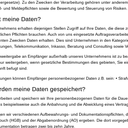
ergesetze). Zu den Zwecken der Verarbeitung gehören unter anderem 
oll- und Meldepflichten sowie die Bewertung und Steuerung von Risiken.
 meine Daten?
ehmens erhalten diejenigen Stellen Zugriff auf Ihre Daten, die diese z
zlichen Pflichten brauchen. Auch von uns eingesetzte Auftragsverarbeit
ten Zwecken Daten erhalten. Dies sind Unternehmen in den Kategorie
istungen, Telekommunikation, Inkasso, Beratung und Consulting sowie V
enweitergabe an Empfänger außerhalb unseres Unternehmens ist zu be
nur weitergeben, wenn gesetzliche Bestimmungen dies gebieten, Sie ein
nft befugt sind.
zungen können Empfänger personenbezogener Daten z.B. sein: • Stra
rden meine Daten gespeichert?
rarbeiten und speichern wir Ihre personenbezogenen Daten für die Daue
 beispielsweise auch die Anbahnung und die Abwicklung eines Vertra
gen wir verschiedenen Aufbewahrungs- und Dokumentationspflichten, d
uch (HGB) und der Abgabenordnung (AO) ergeben. Die dort vorgegeb
mentation betragen zwei bis zehn Jahre.