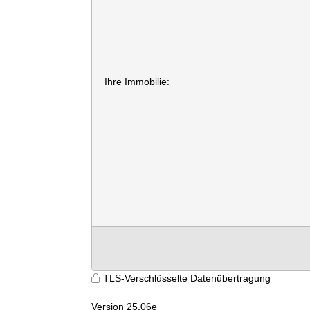
Ihre Immobilie:
TLS-Verschlüsselte Datenübertragung
Version 25.06e
9699
js210hva3100lvqvowxzxfxa