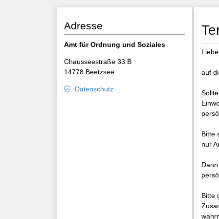
Adresse
Te
Amt für Ordnung und Soziales
Liebe
Chausseestraße 33 B
14778 Beetzsee
auf d
Datenschutz
Sollt
Einwo
persö
Bitte
nur A
Dann 
persö
Bitte
Zusam
wahrn