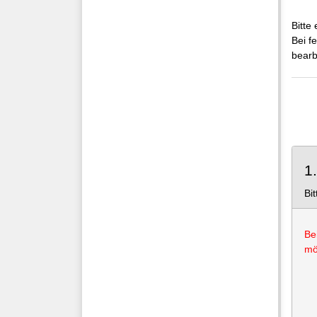
Bitte
Bei f
bearb
1
Bi
Be
mö