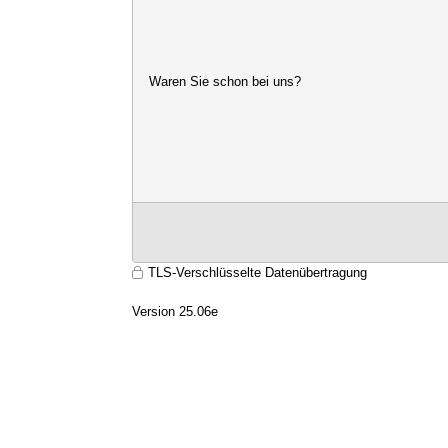
Waren Sie schon bei uns?
TLS-Verschlüsselte Datenübertragung
Version 25.06e
9699
353egf3eswgfdkzb4qovx4rq