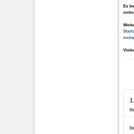
Es be
onlin
Weite
Start
sozi
Viele
1
Bi
Bi