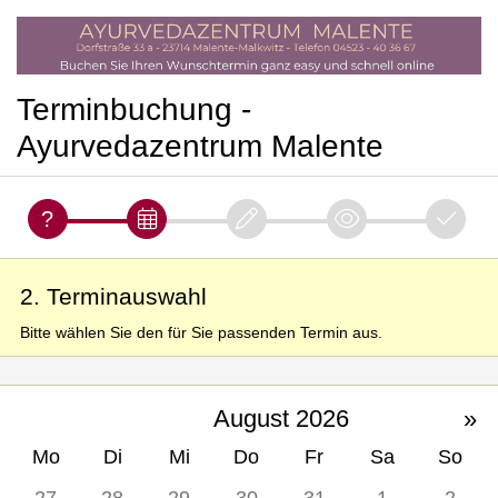
Terminbuchung -
Ayurvedazentrum Malente
2. Terminauswahl
Bitte wählen Sie den für Sie passenden Termin aus.
August 2026
»
Mo
Di
Mi
Do
Fr
Sa
So
27
28
29
30
31
1
2