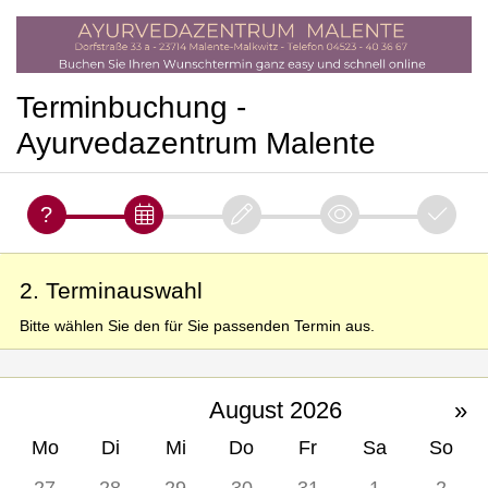
Terminbuchung -
Ayurvedazentrum Malente
2. Terminauswahl
Bitte wählen Sie den für Sie passenden Termin aus.
August 2026
»
Mo
Di
Mi
Do
Fr
Sa
So
27
28
29
30
31
1
2