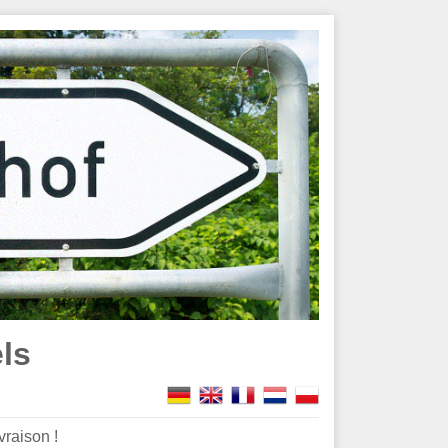
ls
vraison !