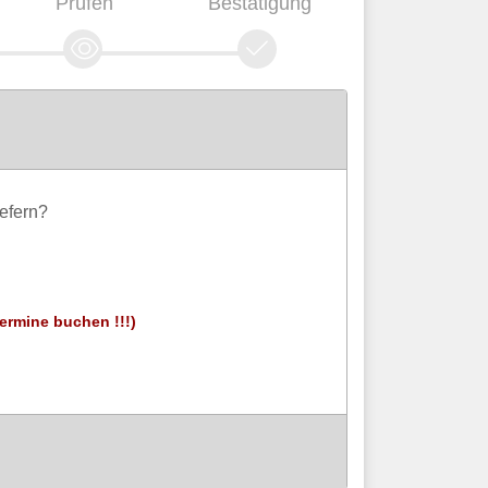
Prüfen
Bestätigung
efern?
Termine buchen !!!)