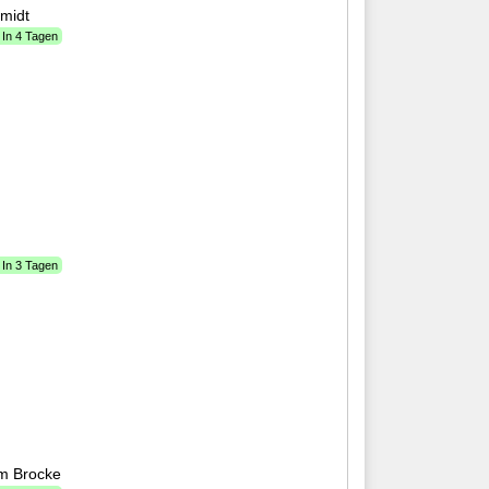
midt
 In 4 Tagen
 In 3 Tagen
om Brocke