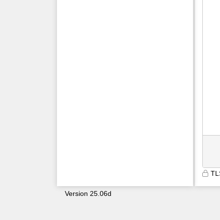
TL
Version 25.06d
9687
csadniuzsx3qdkd3lwqigwis