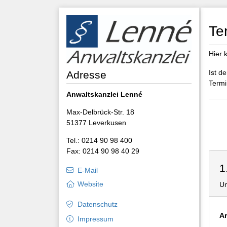
Te
Hier 
Ist d
Adresse
Termi
Anwaltskanzlei Lenné
Max-Delbrück-Str. 18
51377 Leverkusen
Tel.: 0214 90 98 400
Fax: 0214 90 98 40 29
1
E-Mail
Website
Um
Datenschutz
Ar
Impressum