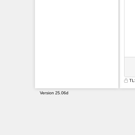
TL
Version 25.06d
9687
grtpxfgmd1jujnv2dlh4gri5